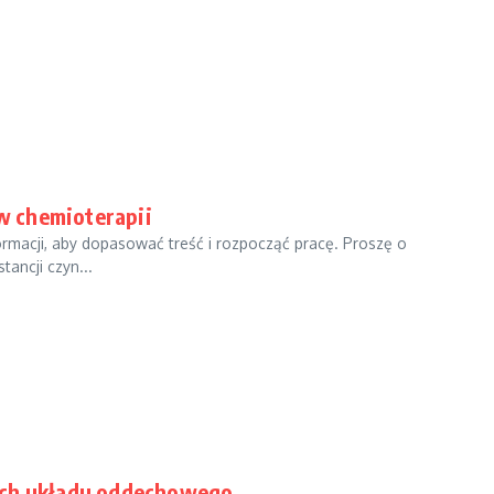
w chemioterapii
ormacji, aby dopasować treść i rozpocząć pracę. Proszę o
tancji czyn...
ach układu oddechowego