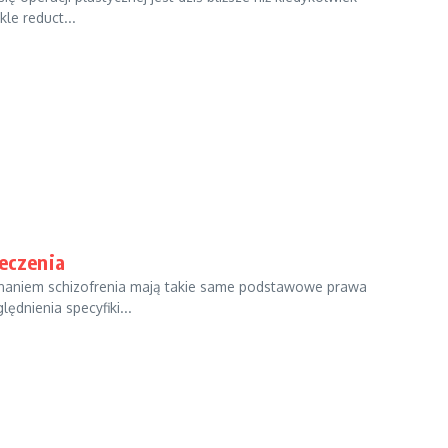
le reduct...
leczenia
znaniem schizofrenia mają takie same podstawowe prawa
ędnienia specyfiki...