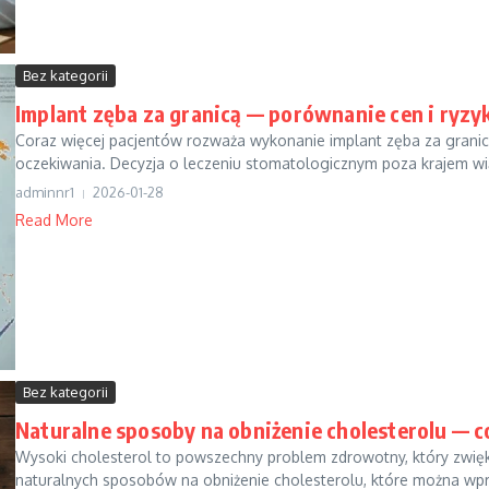
Bez kategorii
Implant zęba za granicą — porównanie cen i ryzy
Coraz więcej pacjentów rozważa wykonanie implant zęba za granic
oczekiwania. Decyzja o leczeniu stomatologicznym poza krajem wią
adminnr1
2026-01-28
Read More
Bez kategorii
Naturalne sposoby na obniżenie cholesterolu — co
Wysoki cholesterol to powszechny problem zdrowotny, który zwię
naturalnych sposobów na obniżenie cholesterolu, które można wpr