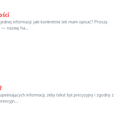
ości
ednej informacji: jaki konkretnie lek mam opisać? Proszę
z — nazwę ha...
2
pełniających informacji, żeby tekst był precyzyjny i zgodny z
rencyjn...