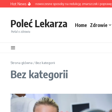
Przejdź do treści
Hot News
fting bez skalpela — nowoczesne sposoby na redukcję zmarszczek i poprawę jędrn
Poleć Lekarza
Home
Zdrowie
Portal o zdrowiu
Strona główna
/
Bez kategorii
Bez kategorii