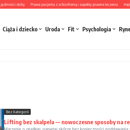
ości skóry
Prawa pacjenta z schizofrenią i aspekty prawne leczenia
Implant z
Ciąża i dziecko
Uroda
Fit
Psychologia
Ryn
Bez kategorii
Lifting bez skalpela — nowoczesne sposoby na re
Marzenie o gładkiej, napiętej skórze bez konieczności poddawania się