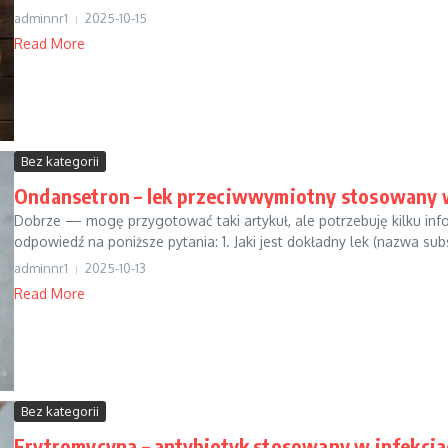
adminnr1
2025-10-15
Read More
Bez kategorii
Ondansetron – lek przeciwwymiotny stosowany 
Dobrze — mogę przygotować taki artykuł, ale potrzebuję kilku inf
odpowiedź na poniższe pytania: 1. Jaki jest dokładny lek (nazwa subs
adminnr1
2025-10-13
Read More
Bez kategorii
Erytromycyna – antybiotyk stosowany w infekcj