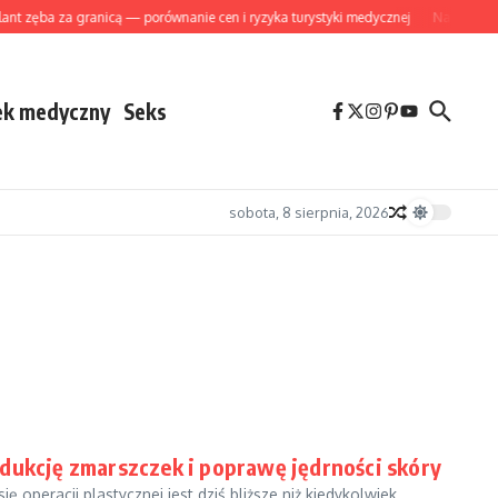
ęba za granicą — porównanie cen i ryzyka turystyki medycznej
Naturalne sposo
ek medyczny
Seks
sobota, 8 sierpnia, 2026
dukcję zmarszczek i poprawę jędrności skóry
 operacji plastycznej jest dziś bliższe niż kiedykolwiek