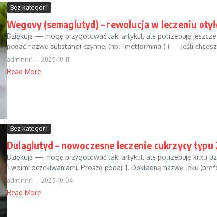
Bez kategorii
Wegovy (semaglutyd) – rewolucja w leczeniu otył
Dziękuję — mogę przygotować taki artykuł, ale potrzebuję jeszcze j
podać nazwę substancji czynnej (np. “metformina”) i — jeśli chces
adminnr1
2025-10-11
Read More
Bez kategorii
Dulaglutyd – nowoczesne leczenie cukrzycy typu 
Dziękuję — mogę przygotować taki artykuł, ale potrzebuję kilku uzu
Twoimi oczekiwaniami. Proszę podaj: 1. Dokładną nazwę leku (prefe
adminnr1
2025-10-04
Read More