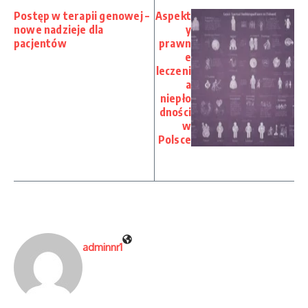
Postęp w terapii genowej –
Aspekt
nowe nadzieje dla
y
pacjentów
prawn
e
leczeni
a
niepło
dności
w
Polsce
adminnr1