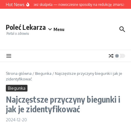
Przejdź do treści
Hot News
Lifting bez skalpela — nowoczesne sposoby na redukcję zmarszczek 
Poleć Lekarza
Menu
Portal o zdrowiu
Strona główna
/
Biegunka
/
Najczęstsze przyczyny biegunki i jak je
zidentyfikować
Biegunka
Najczęstsze przyczyny biegunki i
jak je zidentyfikować
2024-12-20